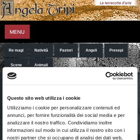
Angela Tripi
Figure in terracotta e stoffa, presepi – Palermo
MENU
Re magi
Natività
Pastori
Angeli
Presepi
Scene
Animali
Re magi
Questo sito web utilizza i cookie
Utilizziamo i cookie per personalizzare contenuti ed
annunci, per fornire funzionalità dei social media e per
analizzare il nostro traffico. Condividiamo inoltre
informazioni sul modo in cui utilizza il nostro sito con i
nostri partner che si occupano di analisi dei dati web,